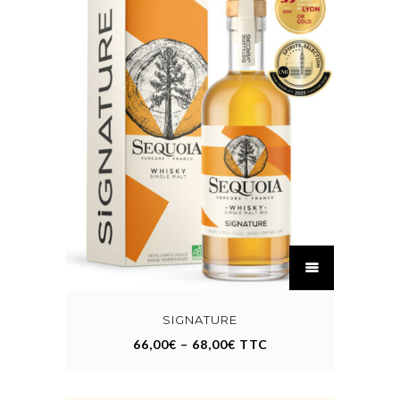
C
e
p
r
o
SIGNATURE
d
u
66,00
€
–
68,00
€
TTC
i
t
a