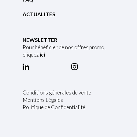
t
i
o
ACTUALITES
n
s
p
e
u
NEWSLETTER
v
Pour bénéficier de nos offres promo,
e
cliquez
ici
n
t
ê
t
r
e
c
Conditions générales de vente
h
Mentions Légales
o
i
Politique de Confidentialité
s
i
e
s
s