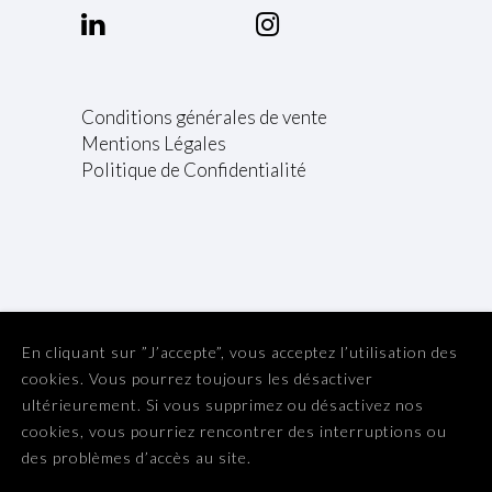
Conditions générales de vente
Mentions Légales
Politique de Confidentialité
En cliquant sur ”J’accepte”, vous acceptez l’utilisation des
cookies. Vous pourrez toujours les désactiver
ultérieurement. Si vous supprimez ou désactivez nos
L'abus d'alcool est dangereux pour la santé. A consommer
cookies, vous pourriez rencontrer des interruptions ou
avec modération.
des problèmes d’accès au site.
Copyright Distillerie du Vercors 2025. Tous droits réservés.