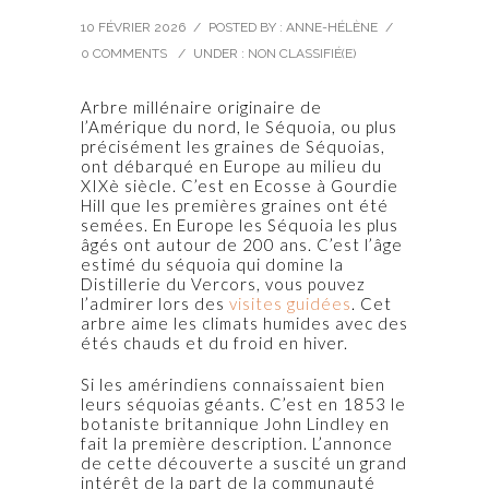
10 FÉVRIER 2026
/
POSTED BY : ANNE-HÉLÈNE
/
0 COMMENTS
/
UNDER :
NON CLASSIFIÉ(E)
Arbre millénaire originaire de
l’Amérique du nord, le Séquoia, ou plus
précisément les graines de Séquoias,
ont débarqué en Europe au milieu du
XIXè siècle. C’est en Ecosse à Gourdie
Hill que les premières graines ont été
semées. En Europe les Séquoia les plus
âgés ont autour de 200 ans. C’est l’âge
estimé du séquoia qui domine la
Distillerie du Vercors, vous pouvez
l’admirer lors des
visites guidées
. Cet
arbre aime les climats humides avec des
étés chauds et du froid en hiver.
Si les amérindiens connaissaient bien
leurs séquoias géants. C’est en 1853 le
botaniste britannique John Lindley en
fait la première description. L’annonce
de cette découverte a suscité un grand
intérêt de la part de la communauté