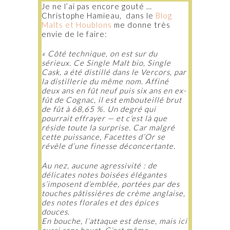
Je ne l’ai pas encore gouté …
Christophe Hamieau, dans le
Blog
Malts et Houblons
me donne très
envie de le faire:
« Côté technique, on est sur du
sérieux. Ce Single Malt bio, Single
Cask, a été distillé dans le Vercors, par
la distillerie du même nom. Affiné
deux ans en fût neuf puis six ans en ex-
fût de Cognac, il est embouteillé brut
de fût à 68,65 %. Un degré qui
pourrait effrayer — et c’est là que
réside toute la surprise. Car malgré
cette puissance, Facettes d’Or se
révèle d’une finesse déconcertante.
Au nez, aucune agressivité : de
délicates notes boisées élégantes
s’imposent d’emblée, portées par des
touches pâtissières de crème anglaise,
des notes florales et des épices
douces.
En bouche, l’attaque est dense, mais ici
aussi sans heurt. C’est même