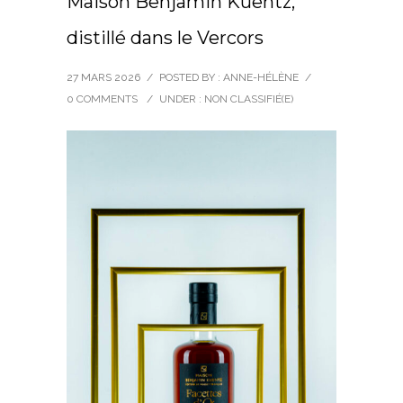
Maison Benjamin Kuentz,
distillé dans le Vercors
27 MARS 2026
/
POSTED BY : ANNE-HÉLÈNE
/
0 COMMENTS
/
UNDER :
NON CLASSIFIÉ(E)