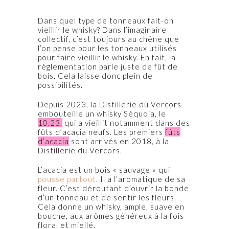
Dans quel type de tonneaux fait-on
vieillir le whisky? Dans l’imaginaire
collectif, c’est toujours au chêne que
l’on pense pour les tonneaux utilisés
pour faire vieillir le whisky. En fait, la
règlementation parle juste de fût de
bois. Cela laisse donc plein de
possibilités.
Depuis 2023, la Distillerie du Vercors
embouteille un whisky Séquoia, le
10.23,
qui a vieillit notamment dans des
fûts d’acacia neufs. Les premiers
fûts
d’acacia
sont arrivés en 2018, à la
Distillerie du Vercors.
L’acacia est un bois « sauvage » qui
pousse partout
. Il a l’aromatique de sa
fleur. C’est déroutant d’ouvrir la bonde
d’un tonneau et de sentir les fleurs.
Cela donne un whisky, ample, suave en
bouche, aux arômes généreux à la fois
floral et miellé.