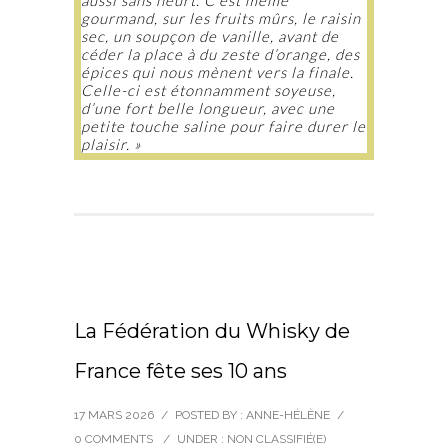
gourmand, sur les fruits mûrs, le raisin
sec, un soupçon de vanille, avant de
céder la place à du zeste d’orange, des
épices qui nous mènent vers la finale.
Celle-ci est étonnamment soyeuse,
d’une fort belle longueur, avec une
petite touche saline pour faire durer le
plaisir. »
La Fédération du Whisky de
France fête ses 10 ans
17 MARS 2026
/
POSTED BY : ANNE-HÉLÈNE
/
0 COMMENTS
/
UNDER :
NON CLASSIFIÉ(E)