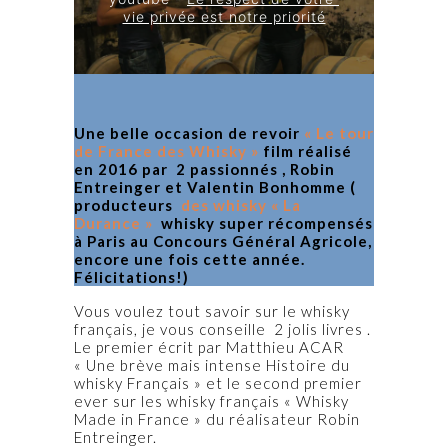
vie privée est notre priorité
Une belle occasion de revoir
« Le tour
de France des Whisky »
film réalisé
en 2016 par 2 passionnés , Robin
Entreinger et Valentin Bonhomme (
producteurs
des whisky « La
Durance »
whisky super récompensés
à Paris au Concours Général Agricole,
encore une fois cette année.
Félicitations!)
Vous voulez tout savoir sur le whisky
français, je vous conseille 2 jolis livres .
Le premier écrit par Matthieu ACAR
« Une brève mais intense Histoire du
whisky Français » et le second premier
ever sur les whisky français « Whisky
Made in France » du réalisateur Robin
Entreinger.