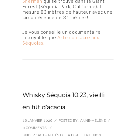
Sherman
qui se trouve dans la Giant
Forest (Séquoia Park, Californie). Il
mesure 83 mètres de hauteur avec une
circonférence de 31 mètres!
Je vous conseille un documentaire
incroyable que
Arte consacre aux
Séquoias.
Whisky Séquoia 10.23, vieilli
en fût d’acacia
26 JANVIER 2026
/
POSTED BY : ANNE-HÉLÈNE
/
0 COMMENTS
/
UNDER :
ACTUALITÉS DE LA DISTILLERIE
,
NON