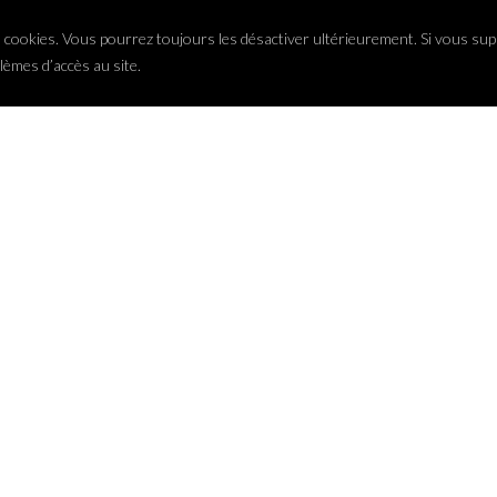
 des cookies. Vous pourrez toujours les désactiver ultérieurement. Si vous s
èmes d’accès au site.
NEWSLETTER
Pour bénéficier de nos off
ALITES
promo, cliquez
ici
bus d'alcool est dangereux pour la santé. A consommer avec modérat