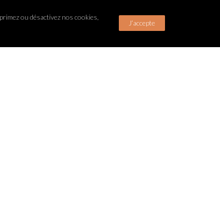
upprimez ou désactivez nos cookies,
J’accepte
2
/
14
Conditions générales de vente
res
Mentions Légales
Politique de Confidentialité
ion.