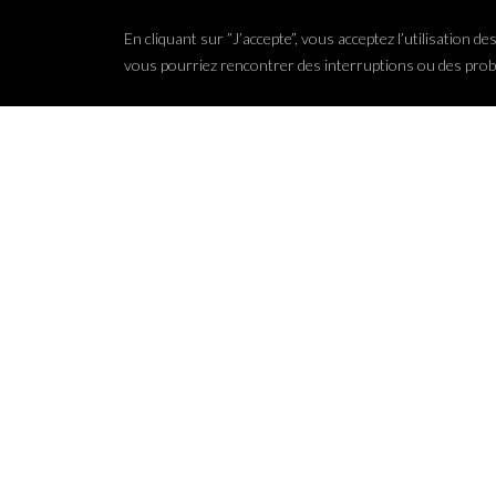
En cliquant sur ”J’accepte”, vous acceptez l’utilisation
vous pourriez rencontrer des interruptions ou des probl
DISTILLERIE du VERCORS
FAQ
1340, route du camp d’Ambel
26190 Saint-Jean-en-Royans
ACTU
CONTACT
Tel : 04 28 42 01 85
info@distillerie-vercors.com
L'a