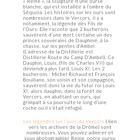
« Reine », la sculpture d’une ourse
blanche, qui est installée à l’ombre du
Séquoia. Les histoires sur les ours sont
nombreuses dans le Vercors. Il y a
notamment, la légende des Fils de
l’Ours. Elle raconte que 2 bucherons
sauvèrent d’une mort certaine un des
princes souverains de Dauphiné, à la
chasse, sur les pentes d’Ambel
(L’adresse de la Distillerie est
Distillerie Route du Camp D’Ambel). Ce
Dauphin, Louis, (fils de Charles VII) qui
deviendra plus tard, Louis XI. Les 2
bucherons : Michel Richaud et François
Bouillane, son voisin et son compagnon,
sauvèrent donc la vie du futur roi Louis
XI, alors dauphin, dans la forêt de
Vercors, en abattant un ours, qui
grimpait à sa poursuite le long d’une
roche où il s’était réfugié.
Les légendes sur l’ours du Vercors
( lien
vers les archives de la Drôme) sont
nombreuses. Vous pouvez admirer et
vous photographier Reine, notre ourse