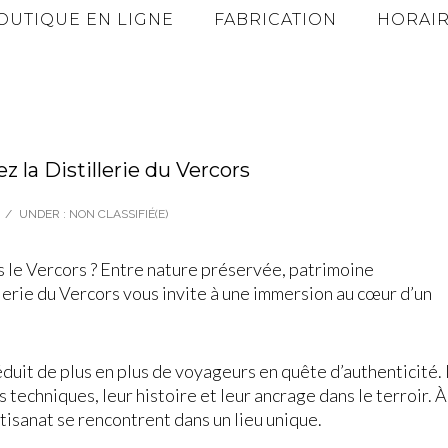
OUTIQUE EN LIGNE
FABRICATION
HORAIR
z la Distillerie du Vercors
/
UNDER :
NON CLASSIFIÉ(E)
s le Vercors ? Entre nature préservée, patrimoine
illerie du Vercors vous invite à une immersion au cœur d’un
duit de plus en plus de voyageurs en quête d’authenticité. I
s techniques, leur histoire et leur ancrage dans le terroir. À
rtisanat se rencontrent dans un lieu unique.