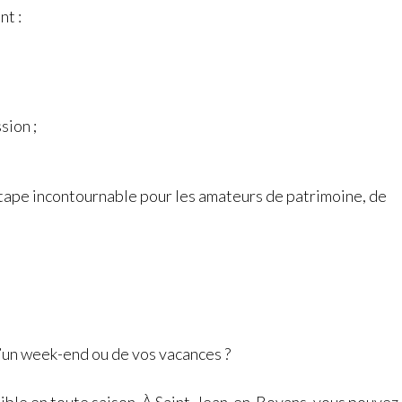
nt :
sion ;
 étape incontournable pour les amateurs de patrimoine, de
d’un week-end ou de vos vacances ?
ssible en toute saison. À Saint-Jean-en-Royans, vous pouvez