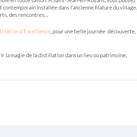
rt contemporain installée dans l’ancienne filature du village. 
erts, des rencontres…
tination d’Excelllence
, pour une belle journée découverte,
r la magie de la distillation dans un lieu où patrimoine,