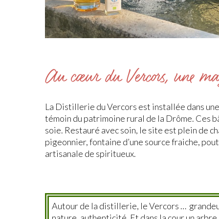
Au cœur du Vercors, une ma
La Distillerie du Vercors est installée dans u
témoin du patrimoine rural de la Drôme. Ces bâ
soie. Restauré avec soin, le site est plein de c
pigeonnier, fontaine d’une source fraiche, pou
artisanale de spiritueux.
Autour de la distillerie, le Vercors … grandeu
nature, authenticité. Et dans la cour un arbre