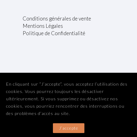
Conditions générales de vente
Mentions Légales
Politique de Confidentialité
En cliquant sur ”J’accepte”, vous acceptez l’utilisation des
cookies. Vous pourrez toujours les désactiver
ultérieurement. Si vous supprimez ou désactivez nos
L'abus d'alcool est dangereux pour la santé. A consommer
cookies, vous pourriez rencontrer des interruptions ou
avec modération.
des problèmes d’accès au site.
Copyright Distillerie du Vercors 2025. Tous droits réservés.
J’accepte