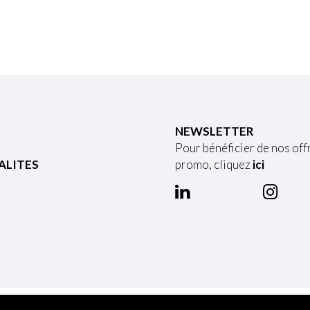
NEWSLETTER
Pour bénéficier de nos off
ALITES
promo, cliquez
ici
bus d'alcool est dangereux pour la santé. A consommer avec modérat