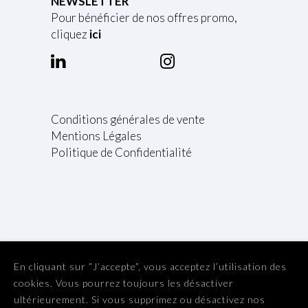
NEWSLETTER
Pour bénéficier de nos offres promo,
cliquez
ici
Conditions générales de vente
Mentions Légales
Politique de Confidentialité
En cliquant sur ”J’accepte”, vous acceptez l’utilisation des
cookies. Vous pourrez toujours les désactiver
ultérieurement. Si vous supprimez ou désactivez nos
L'abus d'alcool est dangereux pour la santé. A consommer