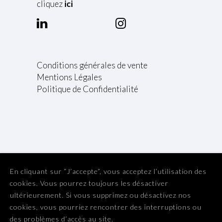
cliquez
ici
Conditions générales de vente
Mentions Légales
Politique de Confidentialité
En cliquant sur ”J’accepte”, vous acceptez l’utilisation des
cookies. Vous pourrez toujours les désactiver
ultérieurement. Si vous supprimez ou désactivez nos
L'abus d'alcool est dangereux pour la santé. A consommer
cookies, vous pourriez rencontrer des interruptions ou
avec modération.
des problèmes d’accès au site.