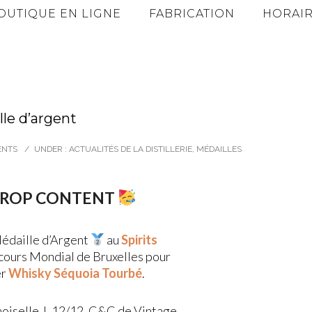
OUTIQUE EN LIGNE
FABRICATION
HORAIR
le d’argent
ENTS
/
UNDER :
ACTUALITÉS DE LA DISTILLERIE
,
MÉDAILLES
TROP CONTENT
édaille d’Argent
au
Spirits
ours Mondial de Bruxelles pour
er
Whisky
Séquoia Tourbé
.
iselle J, 12/12, C&C de Vintage,