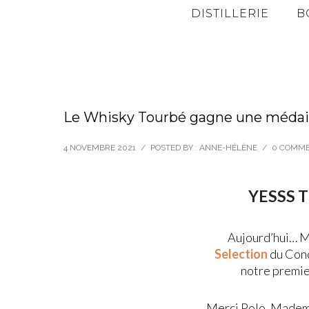
DISTILLERIE
B
Le Whisky Tourbé gagne une médail
4 NOVEMBRE 2021
/
POSTED BY : ANNE-HÉLÈNE
/
0 COMM
YESSS 
Aujourd’hui… M
Selection
du Conc
notre premi
Merci Polo, Mademo