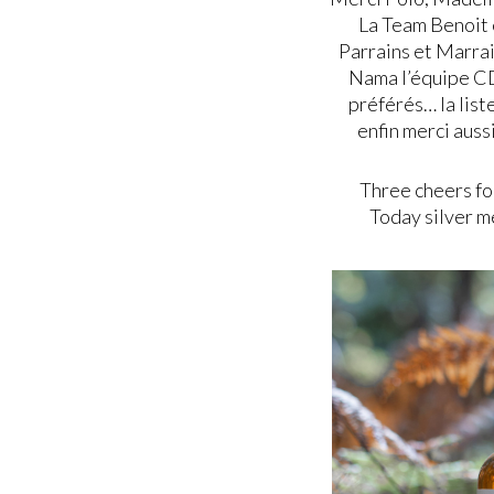
La Team Benoit et
Parrains et Marrai
Nama l’équipe CD,
préférés… la list
enfin merci auss
Three cheers fo
Today silver m