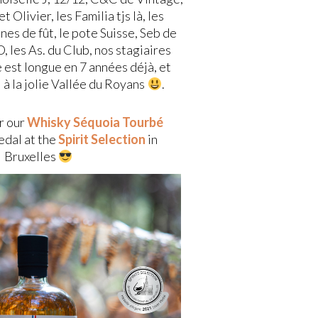
 Olivier, les Familia tjs là, les
nes de fût, le pote Suisse, Seb de
 les As. du Club, nos stagiaires
e est longue en 7 années déjà, et
i à la jolie Vallée du Royans
.
r our
Whisky Séquoia Tourbé
edal at the
Spirit Selection
in
Bruxelles