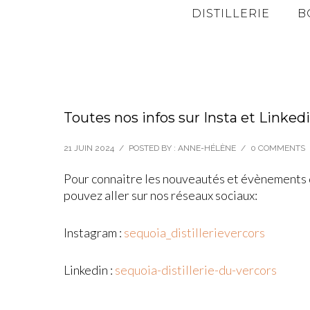
DISTILLERIE
B
Toutes nos infos sur Insta et Linked
21 JUIN 2024
/
POSTED BY : ANNE-HÉLÈNE
/
0 COMMENTS
Pour connaitre les nouveautés et évènements d
pouvez aller sur nos réseaux sociaux:
Instagram :
sequoia_distillerievercors
Linkedin :
sequoia-distillerie-du-vercors