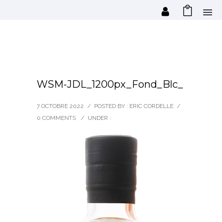
WSM-JDL_1200px_Fond_Blc_
7 OCTOBRE 2022
/
POSTED BY : ERIC CORDELLE
/
0 COMMENTS
/
UNDER :