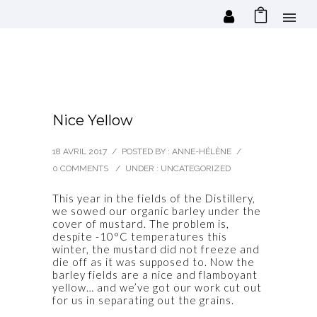
Nice Yellow
18 AVRIL 2017
/
POSTED BY : ANNE-HÉLÈNE
/
0 COMMENTS
/
UNDER :
UNCATEGORIZED
This year in the fields of the Distillery,
we sowed our organic barley under the
cover of mustard. The problem is,
despite -10°C temperatures this
winter, the mustard did not freeze and
die off as it was supposed to. Now the
barley fields are a nice and flamboyant
yellow… and we’ve got our work cut out
for us in separating out the grains.