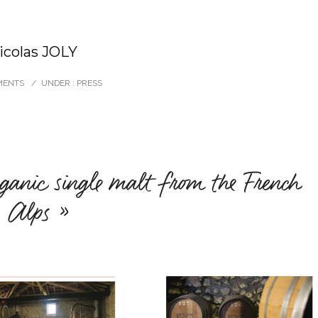
icolas JOLY
MENTS
/
UNDER :
PRESS
ganic single malt from the French
Alps »