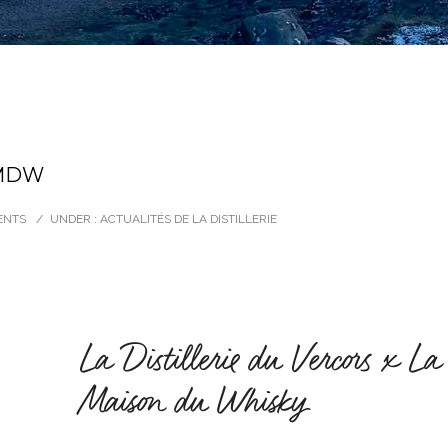
LMDW
ENTS
/
UNDER :
ACTUALITÉS DE LA DISTILLERIE
La Distillerie du Vercors x La
Maison du Whisky