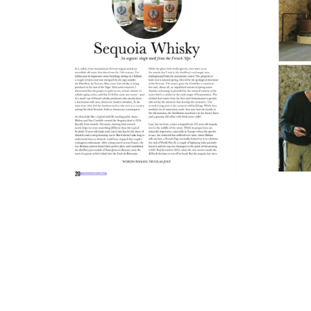
SEQUOIA-WHISKY-PELOTON-
DIS
MAGAZINE
PE