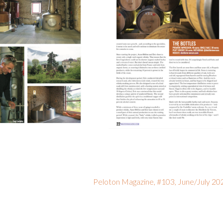
MATURATION-WHISKY-SEQUOI
TILLERIE-VERCORS-
PELOTON-MAGAZINE
LOTON-MAGAZINE
Peloton Magazine, #103, June/July 20