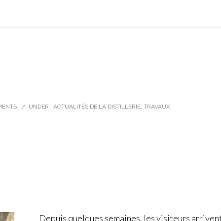
MENTS
/
UNDER :
ACTUALITÉS DE LA DISTILLERIE
,
TRAVAUX
Depuis quelques semaines, les visiteurs arriven