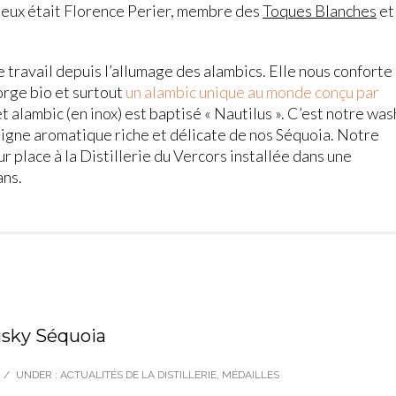
tueux était Florence Perier, membre des
Toques Blanches
et
 travail depuis l’allumage des alambics. Elle nous conforte
’orge bio et surtout
un alambic unique au monde conçu par
et alambic (en inox) est baptisé « Nautilus ». C’est notre was
la ligne aromatique riche et délicate de nos Séquoia. Notre
sur place à la Distillerie du Vercors installée dans une
ans.
isky Séquoia
/
UNDER :
ACTUALITÉS DE LA DISTILLERIE
,
MÉDAILLES