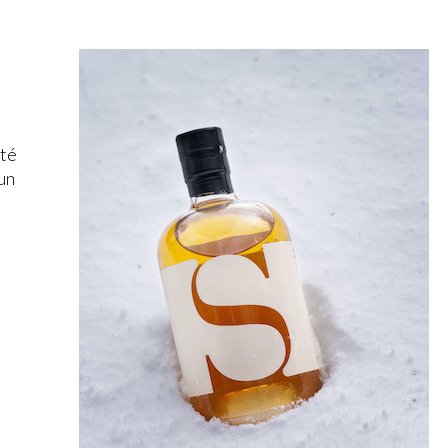
été
un