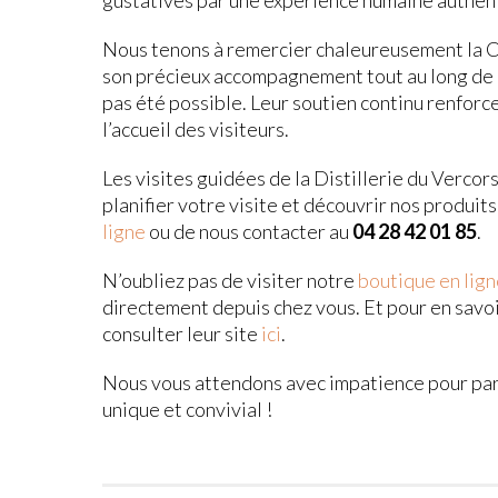
gustatives par une expérience humaine authen
Nous tenons à remercier chaleureusement la 
son précieux accompagnement tout au long de c
pas été possible. Leur soutien continu renforc
l’accueil des visiteurs.
Les visites guidées de la Distillerie du Vercor
planifier votre visite et découvrir nos produits 
ligne
ou de nous contacter au
04 28 42 01 85
.
N’oubliez pas de visiter notre
boutique en lig
directement depuis chez vous. Et pour en savoi
consulter leur site
ici
.
Nous vous attendons avec impatience pour part
unique et convivial !